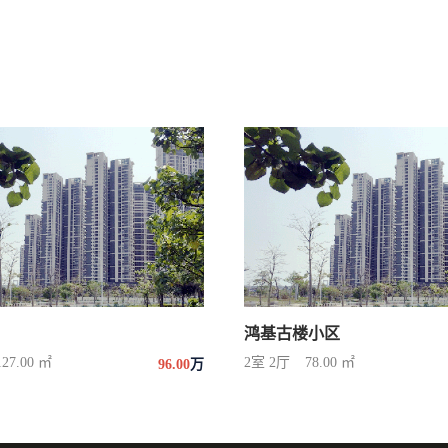
鸿基古楼小区
127.00 ㎡
2室 2厅
78.00 ㎡
96.00
万