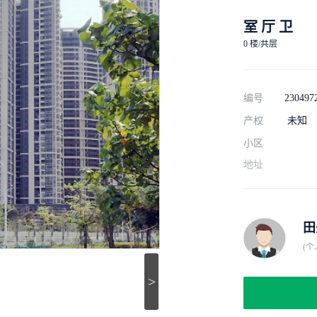
室 厅 卫
0 楼/共层
编号
230497
产权
未知
小区
地址
田
(个
>